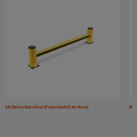
1R Delta Barrière D'extrémité de Rack
Bar